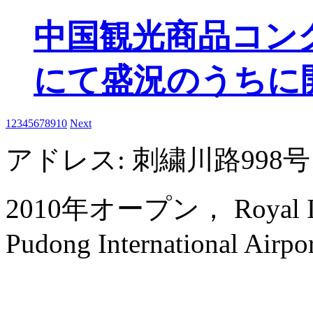
中国観光商品コン
にて盛況のうちに
1
2
3
4
5
6
7
8
9
10
Next
アドレス: 刺繍川路998
2010年オープン， Royal Inter
Pudong International Airpor