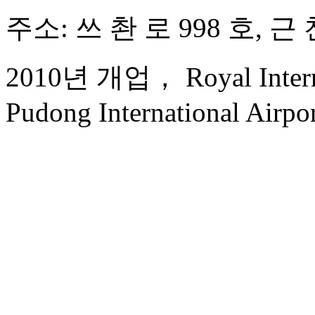
주소: 쓰 촨 로 998 호, 
2010년 개업， Royal Internat
Pudong International Airpor