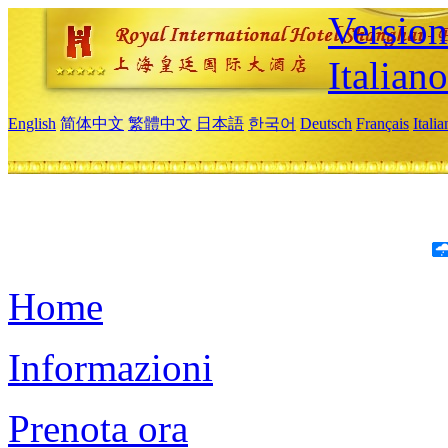
Version
Italiano
English
简体中文
繁體中文
日本語
한국어
Deutsch
Français
Itali
Home
Informazioni
Prenota ora