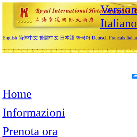
Version
Italiano
English
简体中文
繁體中文
日本語
한국어
Deutsch
Français
Itali
Home
Informazioni
Prenota ora