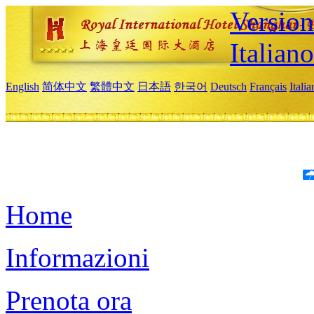
Version
Italiano
English
简体中文
繁體中文
日本語
한국어
Deutsch
Français
Itali
Home
Informazioni
Prenota ora