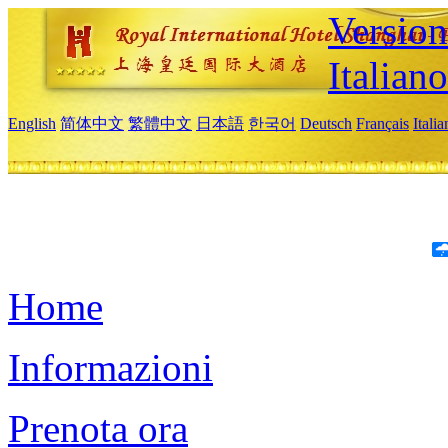
Version
Italiano
English
简体中文
繁體中文
日本語
한국어
Deutsch
Français
Itali
Home
Informazioni
Prenota ora