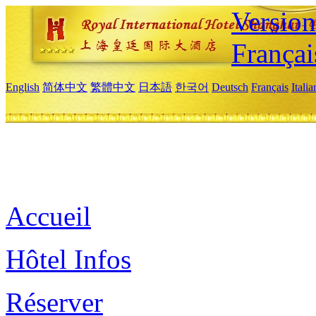
Versio
Françai
English
简体中文
繁體中文
日本語
한국어
Deutsch
Français
Itali
Accueil
Hôtel Infos
Réserver