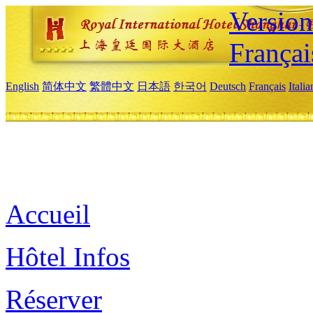
Versio
Françai
English
简体中文
繁體中文
日本語
한국어
Deutsch
Français
Itali
Accueil
Hôtel Infos
Réserver