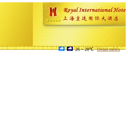
26 ~ 28℃
Détail météo