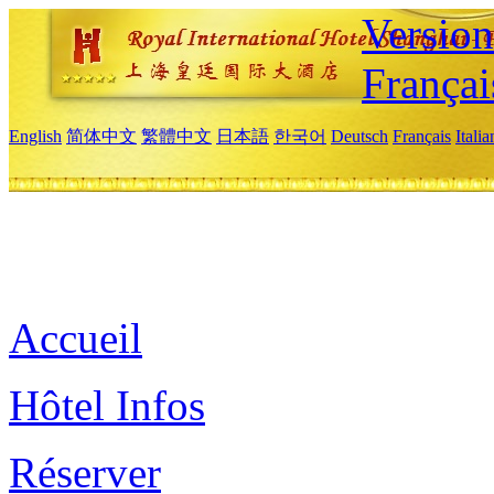
Versio
Françai
English
简体中文
繁體中文
日本語
한국어
Deutsch
Français
Itali
Accueil
Hôtel Infos
Réserver