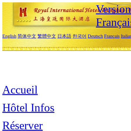
Versio
Françai
English
简体中文
繁體中文
日本語
한국어
Deutsch
Français
Itali
Accueil
Hôtel Infos
Réserver