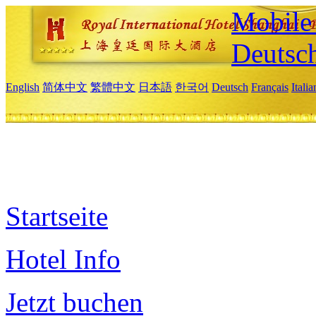
Mobile 
Deutsc
English
简体中文
繁體中文
日本語
한국어
Deutsch
Français
Itali
Startseite
Hotel Info
Jetzt buchen