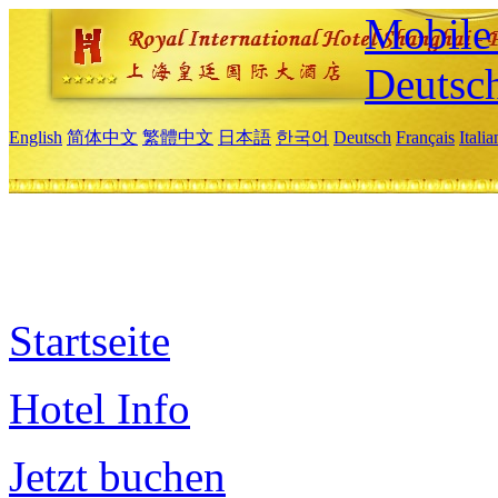
Mobile 
Deutsc
English
简体中文
繁體中文
日本語
한국어
Deutsch
Français
Itali
Startseite
Hotel Info
Jetzt buchen